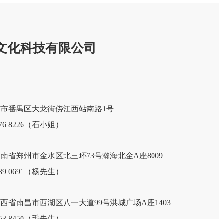
文化科技有限公司
番禺区大龙街傍江西站南路1号    
 8226（石小姐）           
省郑州市金水区北三环73号瀚海北金A座8009   
39 0691（杨先生）
省南昌市西湖区八一大道99号洪城广场A座1403    
53 8450（毛先生）