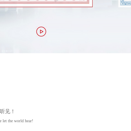
！    
 let the world hear!